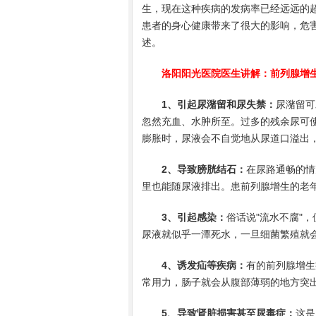
生，现在这种疾病的发病率已经远远的
患者的身心健康带来了很大的影响，危
述。
洛阳阳光医院
医生讲解：前列腺增
1、引起尿潴留和尿失禁：
尿潴留可
忽然充血、水肿所至。过多的残余尿可
膨胀时，尿液会不自觉地从尿道口溢出
2、导致膀胱结石：
在尿路通畅的情
里也能随尿液排出。患前列腺增生的老
3、引起感染：
俗话说"流水不腐"
尿液就似乎一潭死水，一旦细菌繁殖就
4、诱发疝等疾病：
有的前列腺增生
常用力，肠子就会从腹部薄弱的地方突出
5、导致肾脏损害甚至尿毒症：
这是