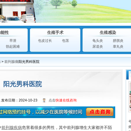
功能性
生殖手术
生殖感染
早泄
包皮过长
包茎
龟头炎
膀胱炎
勃起困难
尿道炎
睾丸炎
病
>
前列腺痛
阳光男科医院
阳光男科医院
院
发布日期：2024-10-23
点击
快速在线咨询
中
前列腺疾病
危害着很多的男性，其中前列腺增生大家都并不陌