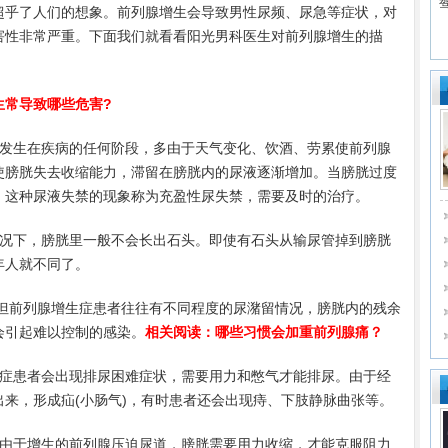
超乎了人们的想象。前列腺增生会导致男性尿频、尿急等症状，对
害性非常严重。下面我们就看看阳光男科医生对前列腺增生的描
生常导致哪些危害?
发生在疾病的任何阶段，多由于天气变化、饮酒、劳累使前列腺
使膀胱失去收缩能力，滞留在膀胱内的尿液逐渐增加。当膀胱过度
，这种尿液失禁的现象称为充盈性尿失禁，需要及时的治疗。
况下，膀胱里一般不会长出石头。即使有石头从输尿管掉到膀胱
年人就不同了。
，但前列腺增生症患者往往有不同程度的尿潴留情况，膀胱内的残余
会引起难以控制的感染。
相关阅读：
哪些习惯会加重前列腺痛？
症患者会出现排尿困难症状，需要用力和憋气才能排尿。由于经
来，形成疝(小肠气)，有时患者还会出现痔、下肢静脉曲张等。
由于增生的前列腺压迫尿道，膀胱需要用力收缩，才能克服阻力