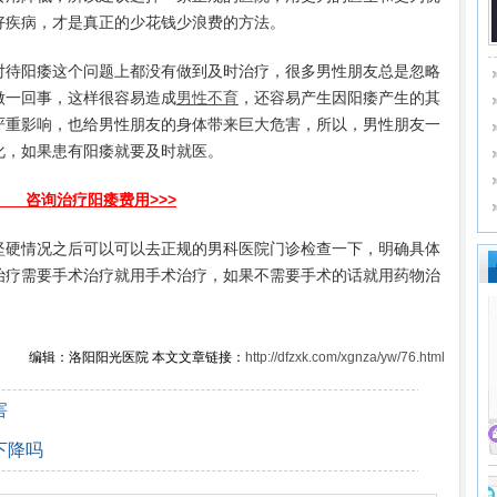
好疾病，才是真正的少花钱少浪费的方法。
待阳痿这个问题上都没有做到及时治疗，很多男性朋友总是忽略
做一回事，这样很容易造成
男性不育
，还容易产生因阳痿产生的其
严重影响，也给男性朋友的身体带来巨大危害，所以，男性朋友一
化，如果患有阳痿就要及时就医。
咨询治疗阳痿费用>>>
坚硬情况之后可以可以去正规的男科医院门诊检查一下，明确具体
治疗需要手术治疗就用手术治疗，如果不需要手术的话就用药物治
编辑：洛阳阳光医院 本文文章链接：
http://dfzxk.com/xgnza/yw/76.html
害
下降吗