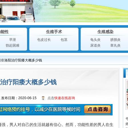
功能性
生殖手术
生殖感染
早泄
包皮过长
包茎
龟头炎
膀胱炎
勃起困难
尿道炎
睾丸炎
阳痿
洛阳治疗阳痿大概多少钱
治疗阳痿大概多少钱
院
发布日期：2020-06-15
点击
快速在线咨询
越强，男人对自己的生活就越有信心。然而，功能性差的男人在生